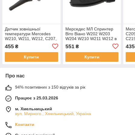
Датчик зовнішньої
Мерседес МЛ Спринтер
Merc
температури Mercedes
Віто Віано W202 W203
C209
W210, W211, W212, C207,
W204 W210 W211 W212 в
C219
A207, S210, S211, S212,
220 W221 3 кнопки, арт.
R231
455
551
435
₴
₴
W163, W164, W166, W251,
DA-11040
W20
V251, W220, W221,
— пі
Купити
Купити
Про нас
94% позитивних з 150 відгуків за рік
Працює з 25.03.2026
м. Хмельницький
вул. Мирного., Хмельницький, Україна
Контакти