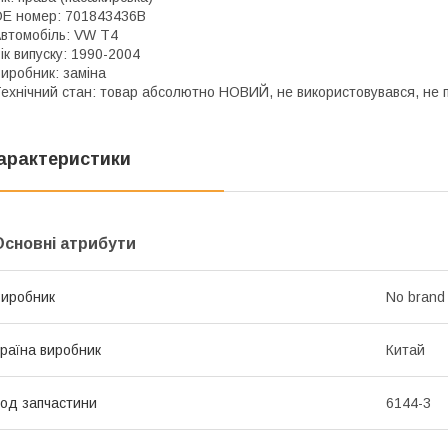
E номер: 701843436B
втомобіль: VW T4
ік випуску: 1990-2004
иробник: заміна
ехнічний стан: товар абсолютно НОВИЙ, не використовувався, не
арактеристики
Основні атрибути
иробник
No brand
раїна виробник
Китай
од запчастини
6144-3