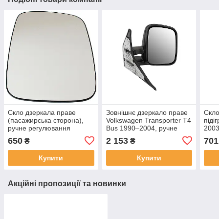
Скло дзеркала праве
Зовнішнє дзеркало праве
Скло
(пасажирська сторона),
Volkswagen Transporter T4
піді
ручне регулювання
Bus 1990–2004, ручне
2003
Volkswagen T4 1990–2003
регулювання
200
650
2 153
701
₴
₴
Купити
Купити
Акційні пропозиції та новинки