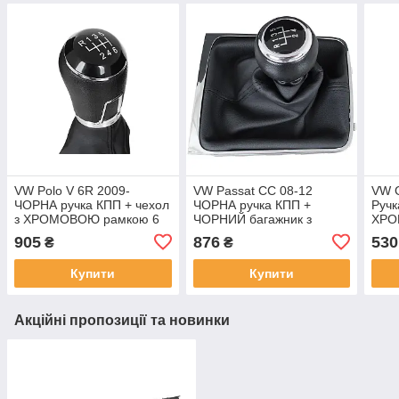
VW Polo V 6R 2009-
VW Passat CC 08-12
VW G
ЧОРНА ручка КПП + чехол
ЧОРНА ручка КПП +
Ручк
з ХРОМОВОЮ рамкою 6
ЧОРНИЙ багажник з
ХРО
ШВИДКІСТЕЙ арт DA-
ХРОМОВОЮ рамкою 5
ШВИ
905
876
530
₴
₴
16610
ШВИДКІСТЕЙ
арт.
Купити
Купити
Акційні пропозиції та новинки