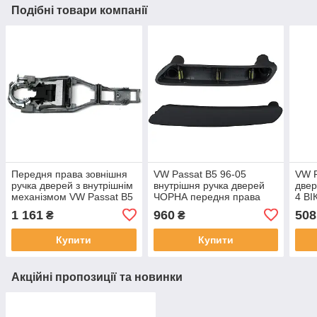
Подібні товари компанії
Передня права зовнішня
VW Passat B5 96-05
VW P
ручка дверей з внутрішнім
внутрішня ручка дверей
двер
механізмом VW Passat B5
ЧОРНА передня права
4 ВІ
96-05
DA-29617
1 161
960
508
₴
₴
Купити
Купити
Акційні пропозиції та новинки