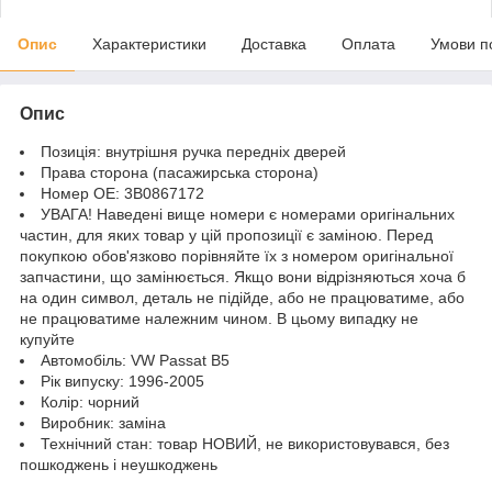
Опис
Характеристики
Доставка
Оплата
Умови п
Опис
Позиція: внутрішня ручка передніх дверей
Права сторона (пасажирська сторона)
Номер OE: 3B0867172
УВАГА! Наведені вище номери є номерами оригінальних
частин, для яких товар у цій пропозиції є заміною. Перед
покупкою обов'язково порівняйте їх з номером оригінальної
запчастини, що замінюється. Якщо вони відрізняються хоча б
на один символ, деталь не підійде, або не працюватиме, або
не працюватиме належним чином. В цьому випадку не
купуйте
Автомобіль: VW Passat B5
Рік випуску: 1996-2005
Колір: чорний
Виробник: заміна
Технічний стан: товар НОВИЙ, не використовувався, без
пошкоджень і неушкоджень