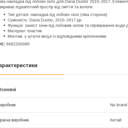
іва накладка під лобове скло для Dacia Duster 2010–2017. Елемент
акриває підкапотний простір від сміття та вологи.
Тип деталі: накладка під лобове скло (ліва сторона)
Сумісність: Dacia Duster, 2010–2017 рр.
Функція: захист зони під лобовим склом та спрямування води
Матеріал: пластик
Монтаж: у штатні місця із відповідними кріпленнями
OE:
668220006R
арактеристики
Основні
иробник
No brand
раїна виробник
Китай