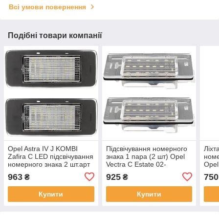
Всі умови повернення
Подібні товари компанії
Opel Astra IV J KOMBI
Підсвічування номерного
Ліхт
Zafira C LED підсвічування
знака 1 пара (2 шт) Opel
номе
номерного знака 2 шт.арт
Vectra C Estate 02-
Opel
DA-19280
C, Ve
963
925
750
₴
₴
Omeg
Купити
Купити