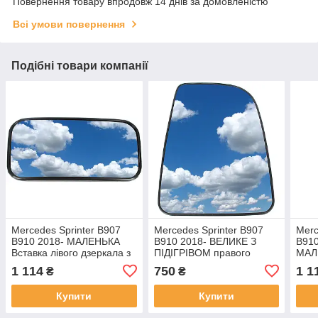
Повернення товару впродовж 14 днів за домовленістю
Всі умови повернення
Подібні товари компанії
Mercedes Sprinter B907
Mercedes Sprinter B907
Merc
B910 2018- МАЛЕНЬКА
B910 2018- ВЕЛИКЕ З
B910
Вставка лівого дзеркала з
ПІДІГРІВОМ правого
МАЛ
підігрівом
дзеркала
пра
1 114
750
1 1
₴
₴
Купити
Купити