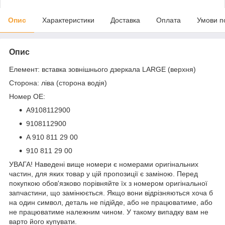
Опис
Характеристики
Доставка
Оплата
Умови п
Опис
Елемент: вставка зовнішнього дзеркала LARGE (верхня)
Сторона: ліва (сторона водія)
Номер OE:
A9108112900
9108112900
A 910 811 29 00
910 811 29 00
УВАГА! Наведені вище номери є номерами оригінальних
частин, для яких товар у цій пропозиції є заміною. Перед
покупкою обов'язково порівняйте їх з номером оригінальної
запчастини, що замінюється. Якщо вони відрізняються хоча б
на один символ, деталь не підійде, або не працюватиме, або
не працюватиме належним чином. У такому випадку вам не
варто його купувати.