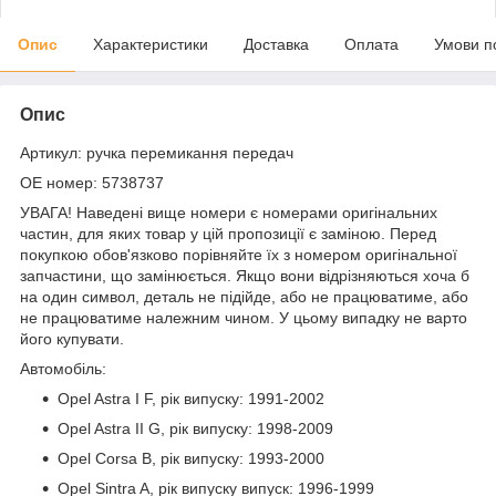
Опис
Характеристики
Доставка
Оплата
Умови п
Опис
Артикул: ручка перемикання передач
OE номер: 5738737
УВАГА! Наведені вище номери є номерами оригінальних
частин, для яких товар у цій пропозиції є заміною. Перед
покупкою обов'язково порівняйте їх з номером оригінальної
запчастини, що замінюється. Якщо вони відрізняються хоча б
на один символ, деталь не підійде, або не працюватиме, або
не працюватиме належним чином. У цьому випадку не варто
його купувати.
Автомобіль:
Opel Astra I F, рік випуску: 1991-2002
Opel Astra II G, рік випуску: 1998-2009
Opel Corsa B, рік випуску: 1993-2000
Opel Sintra A, рік випуску випуск: 1996-1999