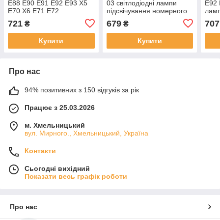
E88 E90 E91 E92 E93 X5
03 світлодіодні лампи
E92 
E70 X6 E71 E72
підсвічування номерного
ламп
світлодіодні лампи
знака 2 шт. комплект.
сало
721
679
707
₴
₴
підсвічування номерного
знака 2
Купити
Купити
Про нас
94% позитивних з 150 відгуків за рік
Працює з 25.03.2026
м. Хмельницький
вул. Мирного., Хмельницький, Україна
Контакти
Сьогодні вихідний
Показати весь графік роботи
Про нас