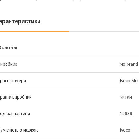
арактеристики
Основні
иробник
No brand
росс-номери
Iveco Mo
раїна виробник
Китай
од запчастини
19639
умісність з маркою
Iveco