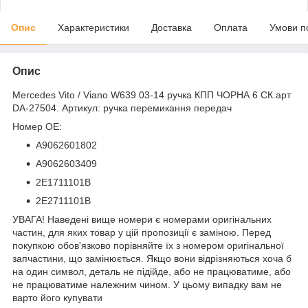
Опис
Характеристики
Доставка
Оплата
Умови п
Опис
Mercedes Vito / Viano W639 03-14 ручка КПП ЧОРНА 6 СК.арт
DA-27504. Артикул: ручка перемикання передач
Номер OE:
A9062601802
A9062603409
2E1711101B
2E2711101B
УВАГА! Наведені вище номери є номерами оригінальних
частин, для яких товар у цій пропозиції є заміною. Перед
покупкою обов'язково порівняйте їх з номером оригінальної
запчастини, що замінюється. Якщо вони відрізняються хоча б
на один символ, деталь не підійде, або не працюватиме, або
не працюватиме належним чином. У цьому випадку вам не
варто його купувати