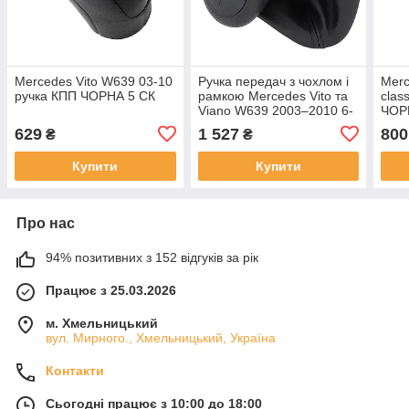
Mercedes Vito W639 03-10
Ручка передач з чохлом і
Merc
ручка КПП ЧОРНА 5 СК
рамкою Mercedes Vito та
clas
Viano W639 2003–2010 6-
ЧОРН
ступенева чорна арт DA-
DA-
629
1 527
800
₴
₴
26441
Купити
Купити
Про нас
94% позитивних з 152 відгуків за рік
Працює з 25.03.2026
м. Хмельницький
вул. Мирного., Хмельницький, Україна
Контакти
Сьогодні працює з 10:00 до 18:00