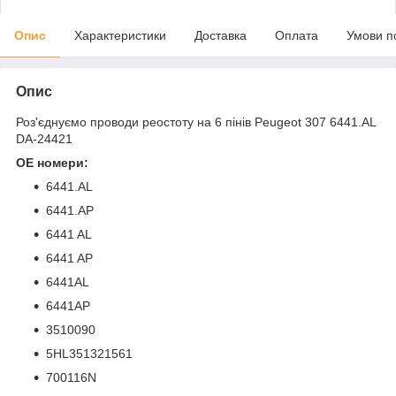
Опис
Характеристики
Доставка
Оплата
Умови п
Опис
Роз'єднуємо проводи реостоту на 6 пінів Peugeot 307 6441.AL
DA-24421
OE номери:
6441.AL
6441.AP
6441 AL
6441 AP
6441AL
6441AP
3510090
5HL351321561
700116N