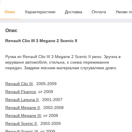
Опис
Характеристики
Доставка
Оплата
Умови п
Опис
Renault Clio III 3 Megane 2 Scenic II
Ручка кп Renault Clio III 3 Megane 2 Scenic II рено. Зручна в
керуванні автомобіля, стильна, є схема перемикання
передач. Завдяки якісним матеріалам слугуватиме довго.
Renault Clio III,
2005-2009
Renault Fluence,
от 2009
Renault Laguna II,
2001-2007
Renault Megane II,
2002-2008
Renault Megane III,
от 2008
Renault Scenic II,
2003-2009
Renault Scenic III,
от 2009