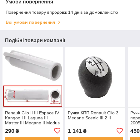
Умови повернення
Повернення товару впродовж 14 днів за домовленістю
Всі умови повернення
Подібні товари компанії
Renault Clio II III Espace IV
Ручка КПП Renault Clio 3
Ручк
Kangoo I II Laguna III
Megane Scenic III 2 II
пере
Master III Megane II Modus
2005
Scenic II Адаптер на ручку
2002
290
1 141
459
₴
₴
КПП насадка арт.DA24017
2003
5+R