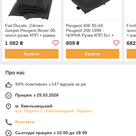
Fiat Ducato, Citroen
Peugeot 406 95-04,
Ford
Jumper,Peugeot Boxer 06-
Peugeot 206 1998 -
чохо
чохол ручки КПП + рамка
ЧОРНА Ручка КПП 5ст +
+ ра
арт DA-24034
чорний чохол з рамкою
1 082
809
682
₴
₴
da-33059
Купити
Купити
Про нас
94% позитивних з 147 відгуків за рік
Працює з 25.03.2026
м. Хмельницький
вул. Мирного., Хмельницький, Україна
Контакти
Сьогодні працює з 10:00 до 18:00