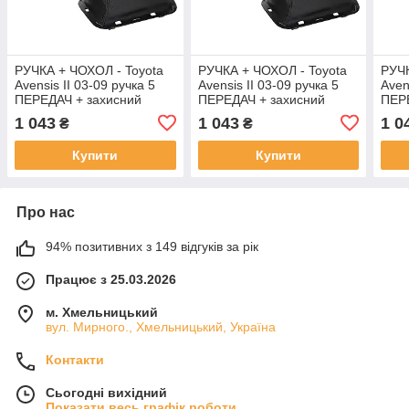
РУЧКА + ЧОХОЛ - Toyota
РУЧКА + ЧОХОЛ - Toyota
РУЧК
Avensis II 03-09 ручка 5
Avensis II 03-09 ручка 5
Aven
ПЕРЕДАЧ + захисний
ПЕРЕДАЧ + захисний
ПЕР
чохол важеля
чохол важеля
чохо
1 043
1 043
1 0
₴
₴
перемикання передач 2шт
перемикання передач 2шт
пере
Купити
Купити
Про нас
94% позитивних з 149 відгуків за рік
Працює з 25.03.2026
м. Хмельницький
вул. Мирного., Хмельницький, Україна
Контакти
Сьогодні вихідний
Показати весь графік роботи