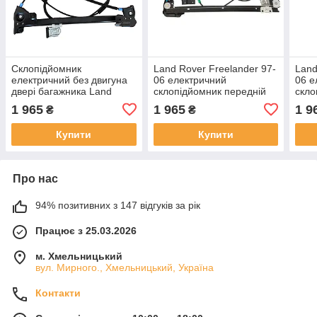
Склопідйомник
Land Rover Freelander 97-
Land
електричний без двигуна
06 електричний
06 е
двері багажника Land
склопідйомник передній
скло
Rover Freelander 97-06
без моторчика ліва
без 
1 965
1 965
1 9
₴
₴
Купити
Купити
Про нас
94% позитивних з 147 відгуків за рік
Працює з 25.03.2026
м. Хмельницький
вул. Мирного., Хмельницький, Україна
Контакти