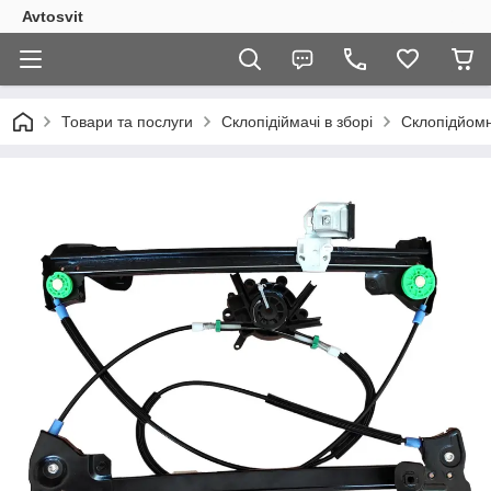
Avtosvit
Товари та послуги
Склопідіймачі в зборі
Склопідйомн