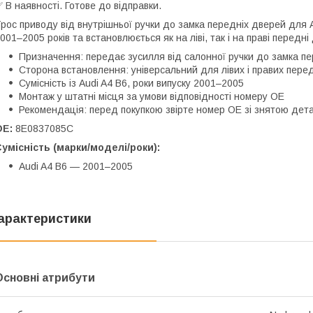
 В наявності. Готове до відправки.
рос приводу від внутрішньої ручки до замка передніх дверей для A
001–2005 років та встановлюється як на ліві, так і на праві передні 
Призначення: передає зусилля від салонної ручки до замка п
Сторона встановлення: універсальний для лівих і правих пере
Сумісність із Audi A4 B6, роки випуску 2001–2005
Монтаж у штатні місця за умови відповідності номеру OE
Рекомендація: перед покупкою звірте номер OE зі знятою дет
OE:
8E0837085C
умісність (марки/моделі/роки):
Audi A4 B6 — 2001–2005
арактеристики
Основні атрибути