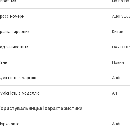
иробник
No brand
росс-номери
Audi 8E0
раїна виробник
Китай
од запчастини
DA-1710
Стан
Новий
умісність з маркою
Audi
умісність з моделлю
A4
Користувальницькі характеристики
арка авто
Audi