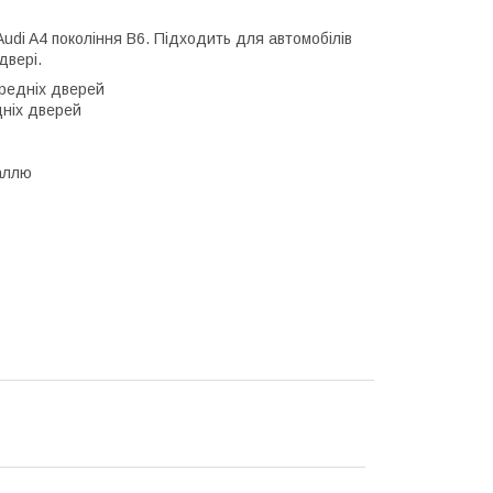
udi A4 покоління B6. Підходить для автомобілів
двері.
ередніх дверей
дніх дверей
аллю