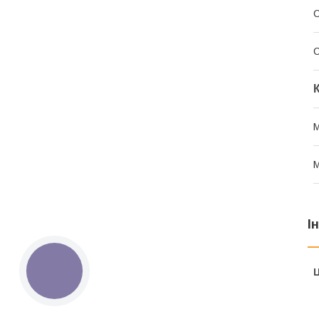
С
С
М
М
І
Ц
КНОПКА
ЗВ'ЯЗКУ