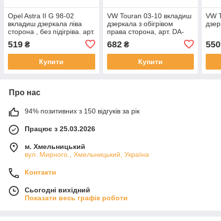
Opel Astra II G 98-02
VW Touran 03-10 вкладиш
VW T
вкладиш дзеркала ліва
дзеркала з обігрівом
дзер
сторона , без підігріва. арт.
права сторона, арт. DA-
DA-6540
12862
519
682
550
₴
₴
Купити
Купити
Про нас
94% позитивних з 150 відгуків за рік
Працює з 25.03.2026
м. Хмельницький
вул. Мирного., Хмельницький, Україна
Контакти
Сьогодні вихідний
Показати весь графік роботи