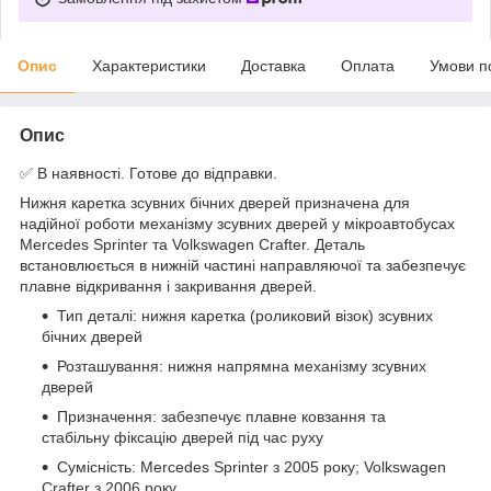
Опис
Характеристики
Доставка
Оплата
Умови п
Опис
✅ В наявності. Готове до відправки.
Нижня каретка зсувних бічних дверей призначена для
надійної роботи механізму зсувних дверей у мікроавтобусах
Mercedes Sprinter та Volkswagen Crafter. Деталь
встановлюється в нижній частині направляючої та забезпечує
плавне відкривання і закривання дверей.
Тип деталі: нижня каретка (роликовий візок) зсувних
бічних дверей
Розташування: нижня напрямна механізму зсувних
дверей
Призначення: забезпечує плавне ковзання та
стабільну фіксацію дверей під час руху
Сумісність: Mercedes Sprinter з 2005 року; Volkswagen
Crafter з 2006 року