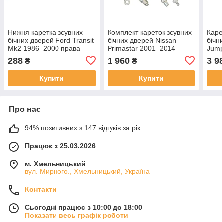
Нижня каретка зсувних
Комплект кареток зсувних
Каре
бічних дверей Ford Transit
бічних дверей Nissan
бічн
Mk2 1986–2000 права
Primastar 2001–2014
Jump
(пасажирська сторона)
права сторона
Peug
288
1 960
3 9
₴
₴
(верхній+середній з
лапою+нижній)
Купити
Купити
Про нас
94% позитивних з 147 відгуків за рік
Працює з 25.03.2026
м. Хмельницький
вул. Мирного., Хмельницький, Україна
Контакти
Сьогодні працює з 10:00 до 18:00
Показати весь графік роботи