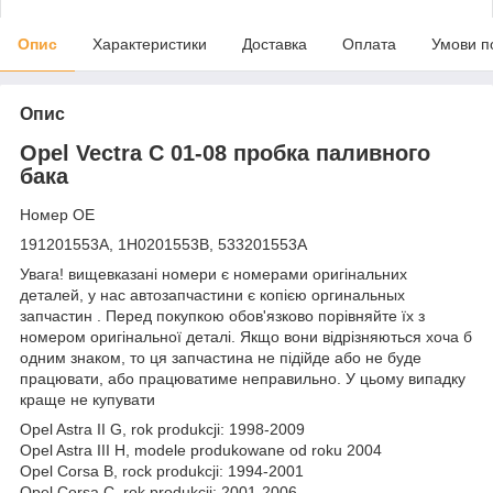
Опис
Характеристики
Доставка
Оплата
Умови п
Опис
Opel Vectra C 01-08 пробка паливного
бака
Номер OE
191201553A, 1H0201553B, 533201553A
Увага! вищевказані номери є номерами оригінальних
деталей, у нас автозапчастини є копією оргинальных
запчастин . Перед покупкою обов'язково порівняйте їх з
номером оригінальної деталі. Якщо вони відрізняються хоча б
одним знаком, то ця запчастина не підійде або не буде
працювати, або працюватиме неправильно. У цьому випадку
краще не купувати
Opel Astra II G, rok produkcji: 1998-2009
Opel Astra III H, modele produkowane od roku 2004
Opel Corsa B, rock produkcji: 1994-2001
Opel Corsa C, rok produkcji: 2001-2006