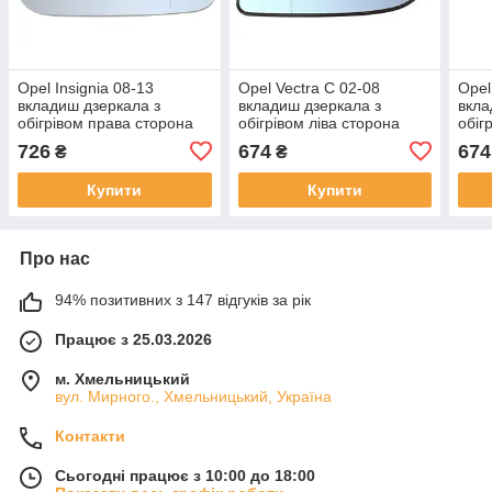
Opel Insignia 08-13
Opel Vectra C 02-08
Opel
вкладиш дзеркала з
вкладиш дзеркала з
вкла
обігрівом права сторона
обігрівом ліва сторона
обіг
726
674
674
₴
₴
Купити
Купити
Про нас
94% позитивних з 147 відгуків за рік
Працює з 25.03.2026
м. Хмельницький
вул. Мирного., Хмельницький, Україна
Контакти
Сьогодні працює з 10:00 до 18:00