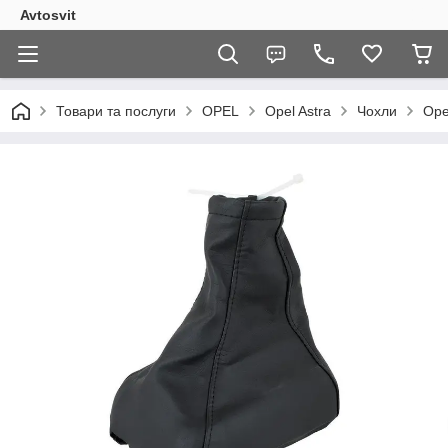
Avtosvit
Товари та послуги
OPEL
Opel Astra
Чохли
Ope