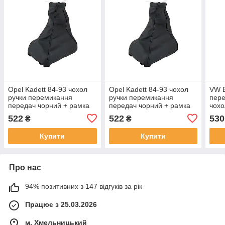
Opel Kadett 84-93 чохол
Opel Kadett 84-93 чохол
VW B
ручки перемикання
ручки перемикання
пере
передач чорний + рамка
передач чорний + рамка
чохо
6 пе
522
522
530
₴
₴
Купити
Купити
Про нас
94% позитивних з 147 відгуків за рік
Працює з 25.03.2026
м. Хмельницький