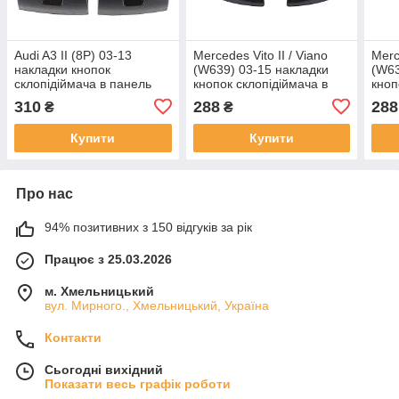
Audi A3 II (8P) 03-13
Mercedes Vito II / Viano
Merc
накладки кнопок
(W639) 03-15 накладки
(W63
склопідіймача в панель
кнопок склопідіймача в
кноп
ліва 2 шт. комплект., арт.
лівій панелі 2 шт.
ліві
310
288
288
₴
₴
DA-10060
комплект.
комп
Купити
Купити
Про нас
94% позитивних з 150 відгуків за рік
Працює з 25.03.2026
м. Хмельницький
вул. Мирного., Хмельницький, Україна
Контакти
Сьогодні вихідний
Показати весь графік роботи