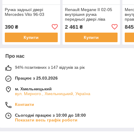
Ручка задньої двері
Renault Megane II 02-05
Merc
Mercedes Vito 96-03
внутрішня ручка
внут
передньої двері ліва
прав
сторона + права комплект.
390
2 461
845
₴
₴
ХРОМ
Купити
Купити
Про нас
94% позитивних з 147 відгуків за рік
Працює з 25.03.2026
м. Хмельницький
вул. Мирного., Хмельницький, Україна
Контакти
Сьогодні працює з 10:00 до 18:00
Показати весь графік роботи