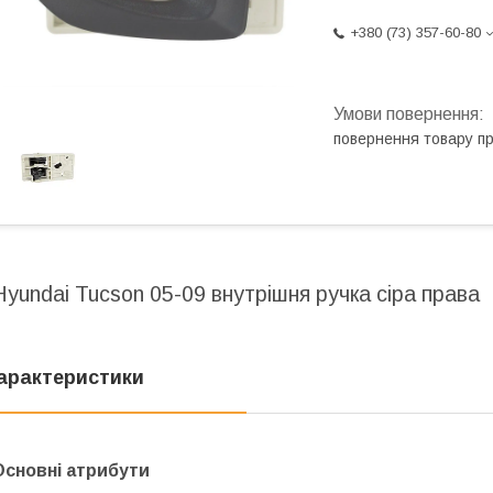
+380 (73) 357-60-80
повернення товару п
Hyundai Tucson 05-09 внутрішня ручка сіра права
арактеристики
Основні атрибути