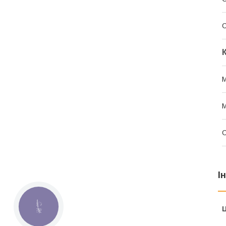
С
М
М
І
КНОПКА
Ц
ЗВ'ЯЗКУ