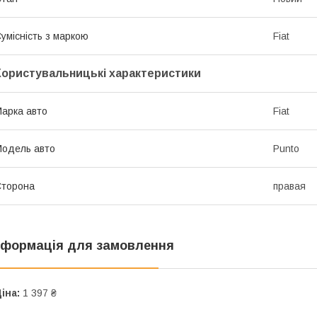
умісність з маркою
Fiat
Користувальницькі характеристики
арка авто
Fiat
одель авто
Punto
Сторона
правая
нформація для замовлення
іна:
1 397 ₴