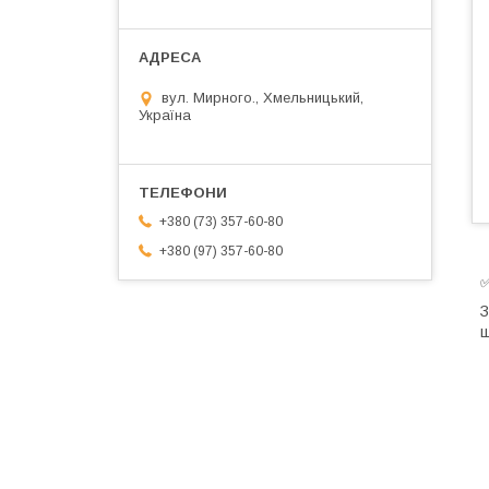
вул. Мирного., Хмельницький,
Україна
+380 (73) 357-60-80
+380 (97) 357-60-80
✅
З
ш