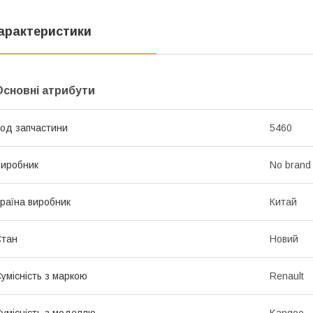
арактеристики
Основні атрибути
од запчастини
5460
иробник
No brand
раїна виробник
Китай
Стан
Новий
умісність з маркою
Renault
умісність з моделлю
Kangoo