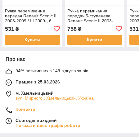
Ручка перемикання
Ручка перемикання
Ручк
передач Renault Scenic II
передач 5-ступенева
пере
2003-2009 / III 2009-, 6
Renault Scenic II 2003-
2003
передач, чорний + хром,
2009, Scenic III з 2009,
пере
531
758
531
₴
₴
арт. DA-13073
чорна з хромом
арт.
Купити
Купити
Про нас
94% позитивних з 149 відгуків за рік
Працює з 25.03.2026
м. Хмельницький
вул. Мирного., Хмельницький, Україна
Контакти
Сьогодні вихідний
Показати весь графік роботи