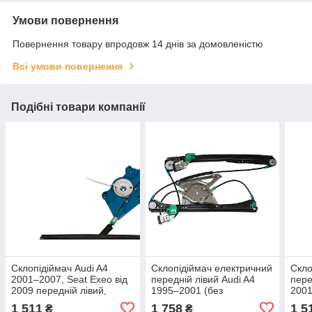
Умови повернення
Повернення товару впродовж 14 днів за домовленістю
Всі умови повернення
Подібні товари компанії
Склопідіймач Audi A4
Склопідіймач електричний
Скло
2001–2007, Seat Exeo від
передній лівий Audi A4
пере
2009 передній лівий,
1995–2001 (без
200
електричний, без двигуна
електродвигуна)
1 511
1 758
1 5
₴
₴