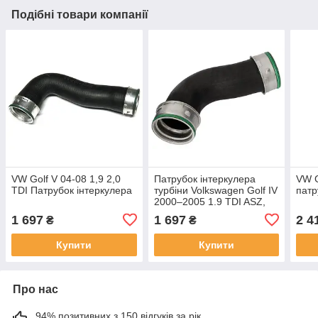
Подібні товари компанії
VW Golf V 04-08 1,9 2,0
Патрубок інтеркулера
VW G
TDI Патрубок інтеркулера
турбіни Volkswagen Golf IV
патр
2000–2005 1.9 TDI ASZ,
ARL
1 697
1 697
2 4
₴
₴
Купити
Купити
Про нас
94% позитивних з 150 відгуків за рік