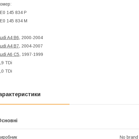
омер:
E0 145 834 P
E0 145 834 M
udi A4 B6
, 2000-2004
udi A4 B7
, 2004-2007
udi A6 C5
, 1997-1999
,9 TDi
,0 TDi
арактеристики
Основні
иробник
No brand