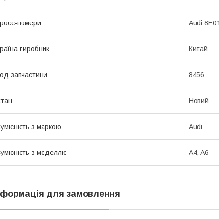
росс-номери
Audi 8E0
раїна виробник
Китай
од запчастини
8456
Стан
Новий
умісність з маркою
Audi
умісність з моделлю
A4, A6
нформація для замовлення