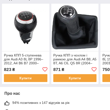
Ручка КПП 5-ступенева
Ручка КПП з чохлом і
Ручк
для Audi A3 8L 8P 1996–
рамкою для Audi A4 B8, A5
8L 1
2012, A4 B6 B7 2000–
8T, A6 C6, Q5 8R (2004–
2003
2008, A6 C6 2004–2008,
2016), 5-ступенева, чорна
A6 C
823
871
750
₴
₴
чорна з хромом, R зверху
сріб
Купити
Купити
Про нас
94% позитивних з 147 відгуків за рік