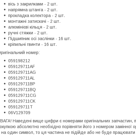
вісь з закрилками - 2 шт.
напрямна штанга - 2 шт.
прокладка колектора - 2 шт.
монтажні затискачі - 2 шт.
алюмінієві кільця - 2 шт.
ручні стяжки - 2 шт.
Підшипник осі заслінки - 16 шт.
кріпильні гвинти - 16 шт.
ригінальний номер:
059198212
059129711AF
059129711AG
059129711AL
059129711BP
059129711BQ
059129711CG
059129711CK
059129711T
06V129709
ВАГА! Наведені вище цифри є номерами оригінальних запчастин, 
окупкою абсолютно необхідно порівняти його з номером замінної о
 на один символ, то ця частина не підійде або не буде працювати