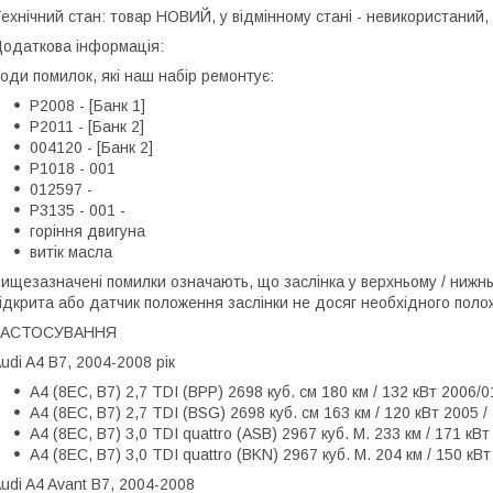
ехнічний стан: товар НОВИЙ, у відмінному стані - невикористани
одаткова інформація:
оди помилок, які наш набір ремонтує:
P2008 - [Банк 1]
P2011 - [Банк 2]
004120 - [Банк 2]
P1018 - 001
012597 -
P3135 - 001 -
горіння двигуна
витік масла
ищезазначені помилки означають, що заслінка у верхньому / нижнь
ідкрита або датчик положення заслінки не досяг необхідного пол
ЗАСТОСУВАННЯ
udi A4 B7, 2004-2008 рік
A4 (8EC, B7) 2,7 TDI (BPP) 2698 куб. см 180 км / 132 кВт 2006/0
A4 (8EC, B7) 2,7 TDI (BSG) 2698 куб. см 163 км / 120 кВт 2005 /
A4 (8EC, B7) 3,0 TDI quattro (ASB) 2967 куб. М. 233 км / 171 кВт
A4 (8EC, B7) 3,0 TDI quattro (BKN) 2967 куб. М. 204 км / 150 кВт
udi A4 Avant B7, 2004-2008