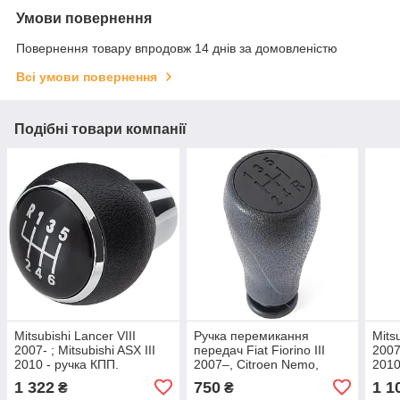
Умови повернення
Повернення товару впродовж 14 днів за домовленістю
Всі умови повернення
Подібні товари компанії
Mitsubishi Lancer VIII
Ручка перемикання
Mits
2007- ; Mitsubishi ASX III
передач Fiat Fiorino III
2007-
2010 - ручка КПП.
2007–, Citroen Nemo,
2010
перемикання передач 6ст
Peugeot Bipper, 5-
пере
1 322
750
1 1
₴
₴
арт. DA-24009
ступенева + R, чорна
арт.