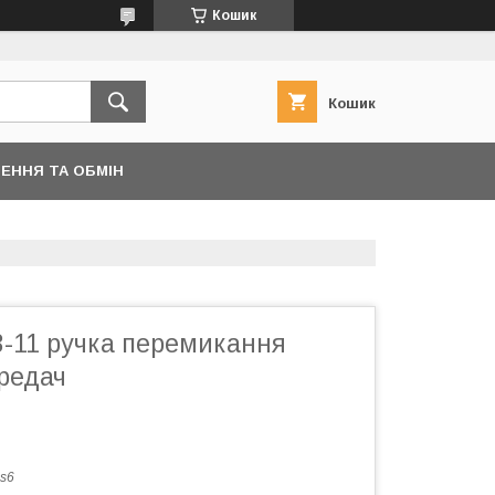
Кошик
Кошик
ЕННЯ ТА ОБМІН
3-11 ручка перемикання
редач
s6