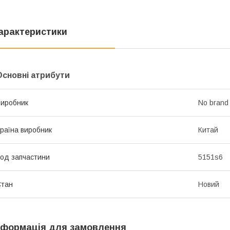
арактеристики
Основні атрибути
иробник
No brand
раїна виробник
Китай
од запчастини
5151s6
Стан
Новий
нформація для замовлення