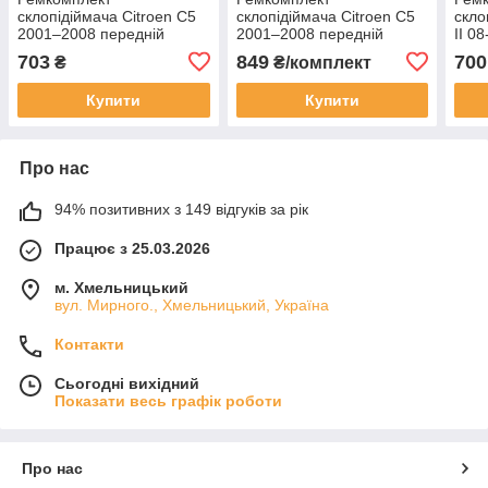
склопідіймача Citroen C5
склопідіймача Citroen C5
скло
2001–2008 передній
2001–2008 передній
II 08
правий, електричний
лівий, електричний
703
849
700
₴
₴/комплект
Купити
Купити
Про нас
94% позитивних з 149 відгуків за рік
Працює з 25.03.2026
м. Хмельницький
вул. Мирного., Хмельницький, Україна
Контакти
Сьогодні вихідний
Показати весь графік роботи
Про нас