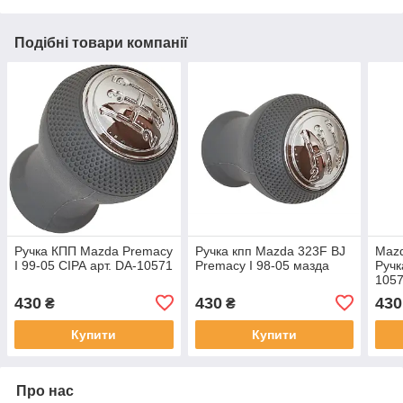
Подібні товари компанії
Ручка КПП Mazda Premacy
Ручка кпп Mazda 323F BJ
Mazd
I 99-05 СІРА арт. DA-10571
Premacy I 98-05 мазда
Ручк
105
430
430
430
₴
₴
Купити
Купити
Про нас