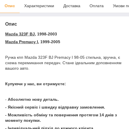
Опис
Характеристики
Доставка
Оплата
Умови п
Опис
Mazda 323F BJ
, 1998-2003
Mazda Premacy I
, 1999-2005
Ручка кпп Mazda 323F BJ Premacy I 98-05 стильна, зручна, є
схема перемикання передач. Стане ідеальним доповненням
вашого авто.
Купуючи у нас, ви отримуєте:
-
Абсолютно нову деталь.
- Якісний сервіс і швидку відправку замовлення.
- Можливість обміну та повернення протягом 14 днів з
моменту покупки.
- Індивідуальний підхід до кожного клієнта.