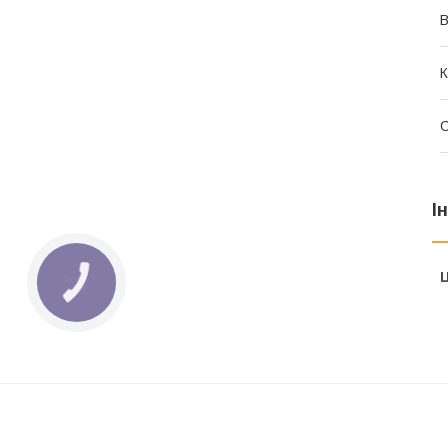
В
К
І
Ц
КНОПКА
ЗВ'ЯЗКУ