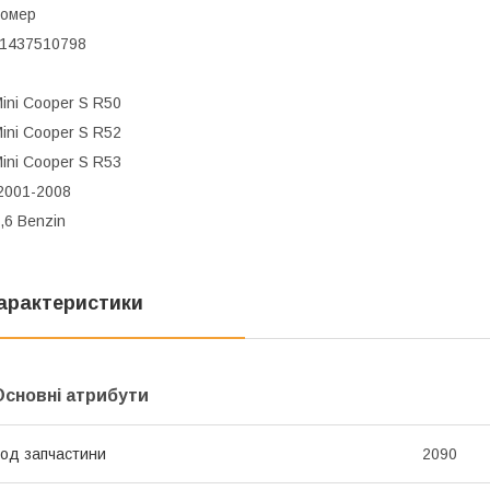
номер
1437510798
ini Cooper S R50
ini Cooper S R52
ini Cooper S R53
2001-2008
,6 Benzin
арактеристики
Основні атрибути
од запчастини
2090