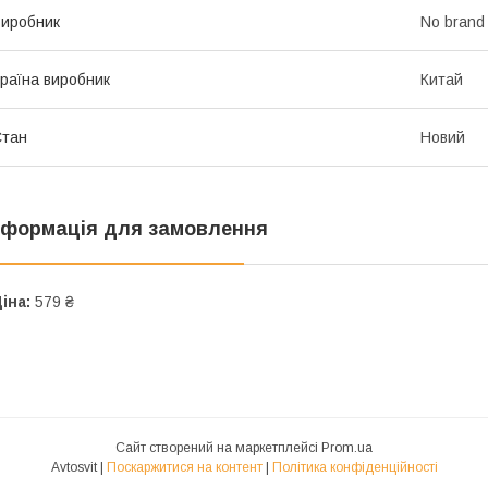
иробник
No brand
раїна виробник
Китай
Стан
Новий
нформація для замовлення
іна:
579 ₴
Сайт створений на маркетплейсі
Prom.ua
Avtosvit |
Поскаржитися на контент
|
Політика конфіденційності