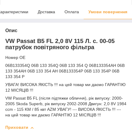
арактеристики
Доставка
Оплата
Умови повернення
Опис
VW Passat B5 FL 2,0 8V 115 Л. с. 00-05
патрубок повітряного фільтра
Номер OE
06B133354Q 06B 133 354Q 06B 133 354 Q 06B133354AH 06B
133 354AH 06B 133 354 AH 06B133354P 06B 133 354P 06B
133 354 P
УВАГА! ВИСОКА ЯКІСТЬ !!! на цей товар ми даємо ГАРАНТІЮ
12 МІСЯЦІВ !!!
VW Passat B5 FL (після підтяжки обличчя), рік випуску: 2000-
2005 Skoda Superb, рік випуску 2002-2008 Двигун: 2,0 8V 1984
ccm - 115 KM / 85 квт AZM УВАГУ! --- ВИСОКА ЯКІСТЬ !!! ---
на цей товар ми даємо ГАРАНТІЮ 12 МІСЯЦІВ !!!
Приховати