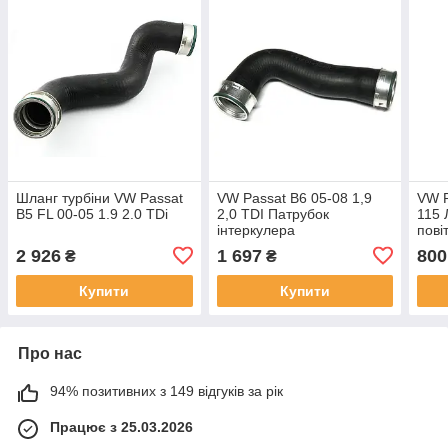
Шланг турбіни VW Passat
VW Passat B6 05-08 1,9
VW P
B5 FL 00-05 1.9 2.0 TDi
2,0 TDI Патрубок
115 
інтеркулера
пові
2 926
1 697
800
₴
₴
Купити
Купити
Про нас
94% позитивних з 149 відгуків за рік
Працює з 25.03.2026