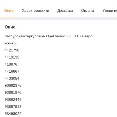
Опис
Характеристики
Доставка
Оплата
Умови п
Опис
патрубок интеркуллера Opel Vivaro 2.0 CDTi віваро
номер
4421790
4419135
418876
4416867
4433054
93862376
93861970
93862449
93857913
93498022