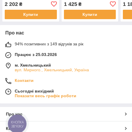
2 202
1 425
1 1
₴
₴
Купити
Купити
Про нас
94% позитивних з 149 відгуків за рік
Працює з 25.03.2026
м. Хмельницький
вул. Мирного., Хмельницький, Україна
Контакти
Сьогодні вихідний
Показати весь графік роботи
Про нас
КНОПКА
ЗВ'ЯЗКУ
Контакти