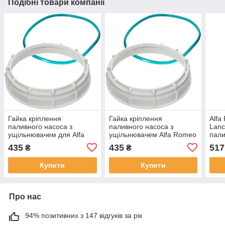
Подібні товари компанії
Гайка кріплення
Гайка кріплення
Alfa
паливного насоса з
паливного насоса з
Lanc
ущільнювачем для Alfa
ущільнювачем Alfa Romeo
пали
Romeo, Citroen, Fiat,
Citroen Fiat Lancia
DA-
435
435
517
₴
₴
Lancia, Peugeot (152 мм)
Peugeot OE 46523405
Купити
Купити
Про нас
94% позитивних з 147 відгуків за рік