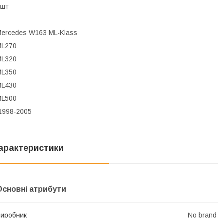
2шт
ercedes W163 ML-Klass
ML270
ML320
ML350
ML430
ML500
1998-2005
арактеристики
Основні атрибути
иробник
No brand