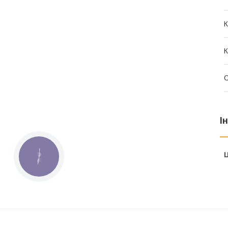
К
К
І
Ц
КНОПКА
ЗВ'ЯЗКУ