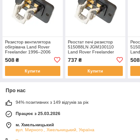
Резистор вентилятора
Реостат печі резистор
Реос
обігрівача Land Rover
515088LN JGM100110
515
Freelander 1996–2006
Land Rover Freelander
Land
фрілендер
фрі
508
737
508
₴
₴
Купити
Купити
Про нас
94% позитивних з 149 відгуків за рік
Працює з 25.03.2026
м. Хмельницький
вул. Мирного., Хмельницький, Україна