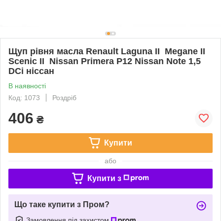
Щуп рівня масла Renault Laguna II Megane II
Scenic II Nissan Primera P12 Nissan Note 1,5
DCi ніссан
В наявності
Код: 1073
Роздріб
406
₴
Купити
або
Купити з
Що таке купити з Пром?
Замовлення під захистом