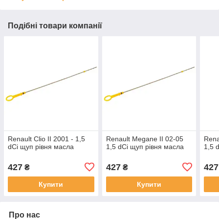
Подібні товари компанії
Renault Clio II 2001 - 1,5
Renault Megane II 02-05
Rena
dCi щуп рівня масла
1,5 dCi щуп рівня масла
1,5 
427
427
427
₴
₴
Купити
Купити
Про нас